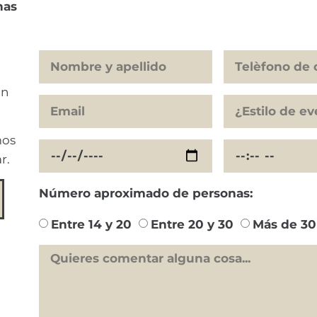
has
on
mos
r.
Número aproximado de personas:
Entre 14 y 20
Entre 20 y 30
Más de 30