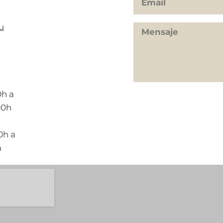
u
0h a
00h
0h a
a